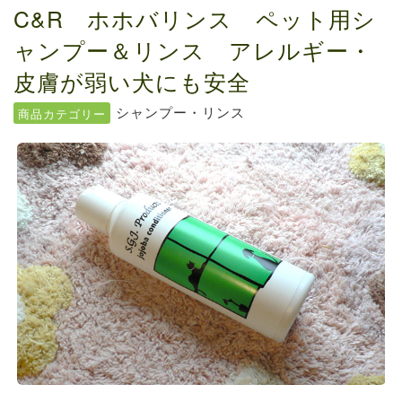
送料の価格変更のお知らせ...
C&R ホホバリンス ペット用シ
お知らせ
2024.5.28
ャンプー＆リンス アレルギー・
ファルミナドッグフード＆キャットフード価...
皮膚が弱い犬にも安全
シャンプー・リンス
商品カテゴリー