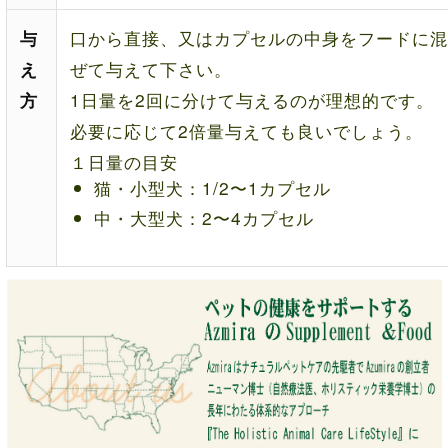
口から直接、又はカプセルの中身をフードに混
与
ぜて与えて下さい。
え
1日量を2回に分けて与えるのが理想的です。
方
必要に応じて2倍量与えても良いでしょう。
１日量の目安
猫・小型犬：1/2〜1カプセル
中・大型犬：2〜4カプセル