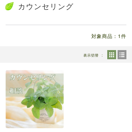
送料の価格変更のお知らせ...
カウンセリング
お知らせ
2024.5.28
ファルミナドッグフード＆キャットフード価...
対象商品：1件
表示切替