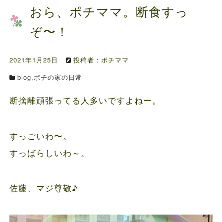
ファルミナドッグフード＆キャットフード価...
おら、ポチママ。断食すっ
お知らせ
2024.10.7
ぞ〜！
送料の価格変更のお知らせ...
お知らせ
2024.5.28
2021年1月25日
投稿者：ポチママ
ファルミナドッグフード＆キャットフード価...
blog
,
ポチの家の日常
断捨離頑張ってる人多いですよねー。
すっごいわ〜。
すっばらしいわ～。
佐藤、マジ尊敬♪