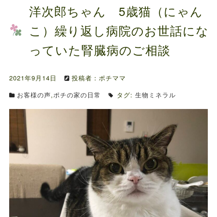
ファルミナドッグフード＆キャットフード価...
洋次郎ちゃん 5歳猫（にゃん
お知らせ
2024.10.7
こ）繰り返し病院のお世話にな
送料の価格変更のお知らせ...
っていた腎臓病のご相談
お知らせ
2024.5.28
ファルミナドッグフード＆キャットフード価...
2021年9月14日
投稿者：ポチママ
お客様の声
,
ポチの家の日常
タグ:
生物ミネラル