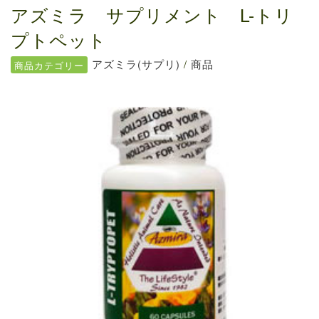
送料の価格変更のお知らせ...
アズミラ サプリメント L-トリ
お知らせ
2024.5.28
プトペット
ファルミナドッグフード＆キャットフード価...
アズミラ(サプリ)
/
商品
商品カテゴリー