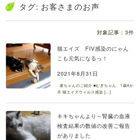
送料の価格変更のお知らせ...
タグ:
お客さまのお声
お知らせ
2024.5.28
ファルミナドッグフード＆キャットフード価...
対象記事：3件
猫エイズ FIV感染のにゃん
こも元気になるっ！
2021年8月31日
麦ちゃんのご紹介 ■むぎちゃん 1歳4か
月 猫エイズウィルス感染 […]
キキちゃんより～腎臓の血液
検査結果の数値の改善ご報告
がありました