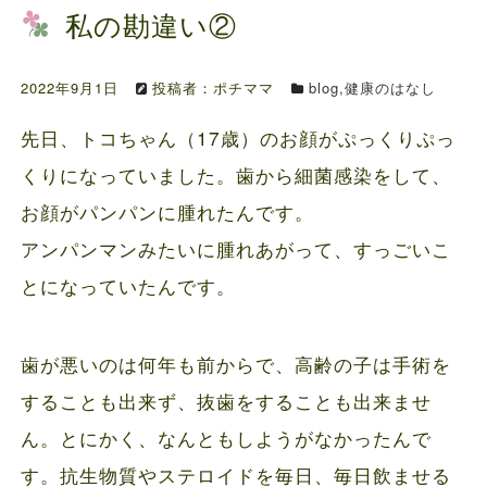
ファルミナドッグフード＆キャットフード価...
私の勘違い②
お知らせ
2024.10.7
送料の価格変更のお知らせ...
2022年9月1日
投稿者：ポチママ
blog
,
健康のはなし
お知らせ
2024.5.28
先日、トコちゃん（17歳）のお顔がぷっくりぷっ
ファルミナドッグフード＆キャットフード価...
くりになっていました。歯から細菌感染をして、
お顔がパンパンに腫れたんです。
アンパンマンみたいに腫れあがって、すっごいこ
とになっていたんです。
歯が悪いのは何年も前からで、高齢の子は手術を
することも出来ず、抜歯をすることも出来ませ
ん。とにかく、なんともしようがなかったんで
す。抗生物質やステロイドを毎日、毎日飲ませる