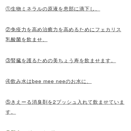
①生物ミネラルの原液を患部に滴下し、
②免疫力を高め治癒力を高めるためにフェカリス
乳酸菌を飲ませ、
③腎臓を護るための美ちょう寿を飲ませます。
④飲み水はbee mee neeのお水に、
⑤きえーる消臭剤を2プッシュ入れて飲ませていま
す。